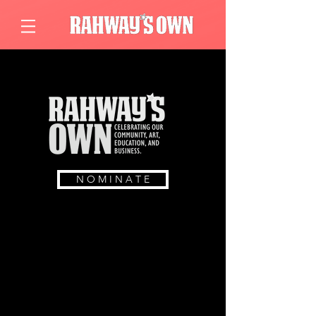
N O M I N A T E